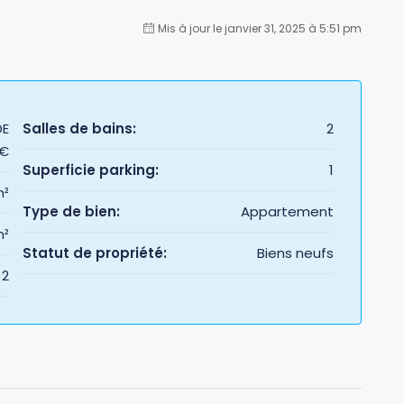
Mis à jour le janvier 31, 2025 à 5:51 pm
DE
Salles de bains:
2
0€
Superficie parking:
1
m²
Type de bien:
Appartement
m²
Statut de propriété:
Biens neufs
2