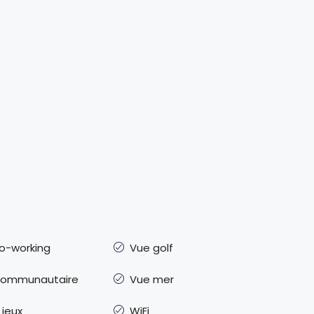
o-working
Vue golf
 communautaire
Vue mer
 jeux
WiFi