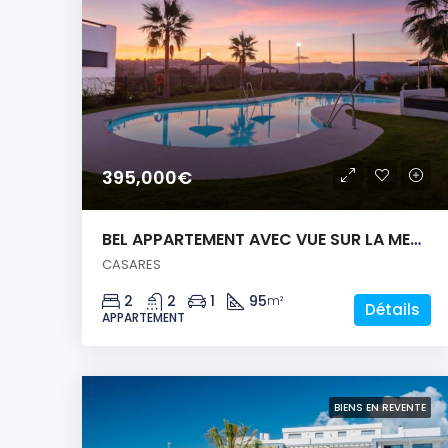
395,000€
BEL APPARTEMENT AVEC VUE SUR LA MER ET LE GOLF
CASARES
2
2
1
95
m²
Détails
APPARTEMENT
BIENS EN REVENTE