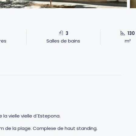
3
130
res
Salles de bains
m²
a vielle vielle d´Estepona.
m de la plage. Complexe de haut standing.