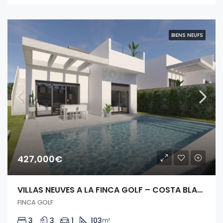
BIENS NEUFS
427,000€
VILLAS NEUVES A LA FINCA GOLF – COSTA BLANCA
FINCA GOLF
3
3
1
103
m²