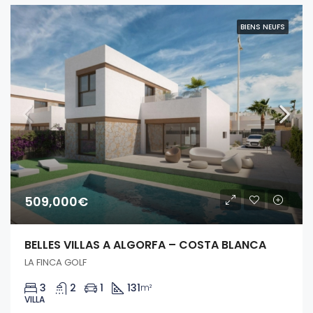
BIENS NEUFS
509,000€
BELLES VILLAS A ALGORFA – COSTA BLANCA
LA FINCA GOLF
3
2
1
131
m²
VILLA