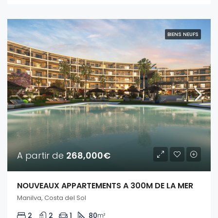
BIENS NEUFS
A partir de
268,000€
NOUVEAUX APPARTEMENTS A 300M DE LA MER
Manilva, Costa del Sol
2
2
1
80
m²