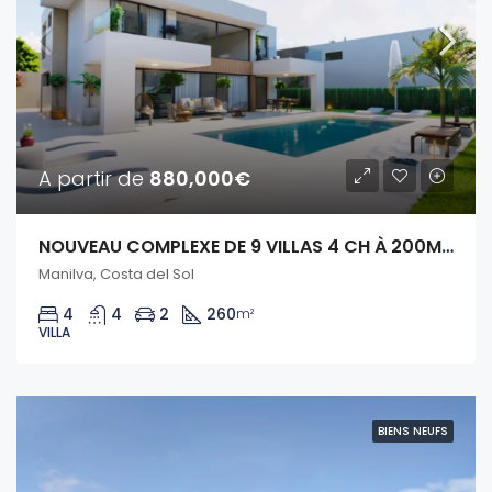
A partir de
880,000€
NOUVEAU COMPLEXE DE 9 VILLAS 4 CH À 200M DE LA MER
Manilva, Costa del Sol
4
4
2
260
m²
VILLA
BIENS NEUFS