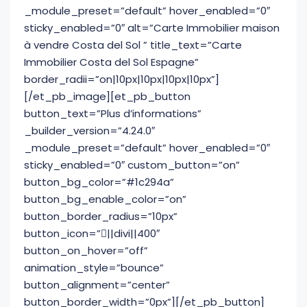
_module_preset=”default” hover_enabled=”0″
sticky_enabled=”0″ alt=”Carte Immobilier maison
à vendre Costa del Sol ” title_text=”Carte
Immobilier Costa del Sol Espagne”
border_radii=”on|10px|10px|10px|10px”]
[/et_pb_image][et_pb_button
button_text=”Plus d’informations”
_builder_version=”4.24.0″
_module_preset=”default” hover_enabled=”0″
sticky_enabled=”0″ custom_button=”on”
button_bg_color=”#1c294a”
button_bg_enable_color=”on”
button_border_radius=”10px”
button_icon=”||divi||400″
button_on_hover=”off”
animation_style=”bounce”
button_alignment=”center”
button_border_width=”0px”][/et_pb_button]