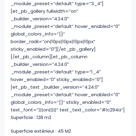
_module_preset=”default” type=”3_4″]
[et_pb_gallery fullwidth=”on”
_builder_version=”4.24.0″
_module_preset=”default” hover_enabled=”0″
global_colors_info=”{}”
border_radii=”on|10px|10px|10px|10px”
sticky_enabled=”0″][/et_pb_gallery]
[/et_pb_column][et_pb_column
_builder_version=”4.24.0″
_module_preset=”default” type=”1_4″
hover_enabled=”0″ sticky_enabled=”0″]
[et_pb_text _builder_version=”4.24.0″
_module_preset=”default” hover_enabled=”0″
global_colors_info=”{}” sticky_enabled=”0″
text_font=”|||on|||||” text_text_color=”#1c294a”]
Superficie : 128 m2
Superficie extérieur : 45 M2