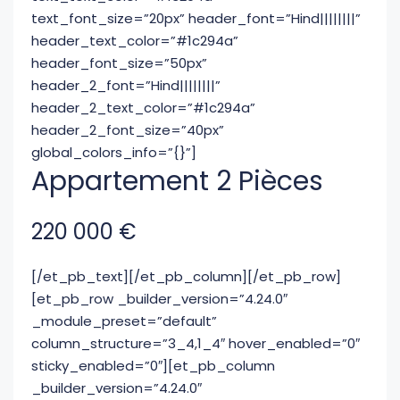
text_font_size=”20px” header_font=”Hind||||||||”
header_text_color=”#1c294a”
header_font_size=”50px”
header_2_font=”Hind||||||||”
header_2_text_color=”#1c294a”
header_2_font_size=”40px”
global_colors_info=”{}”]
Appartement 2 Pièces
220 000
€
[/et_pb_text][/et_pb_column][/et_pb_row]
[et_pb_row _builder_version=”4.24.0″
_module_preset=”default”
column_structure=”3_4,1_4″ hover_enabled=”0″
sticky_enabled=”0″][et_pb_column
_builder_version=”4.24.0″