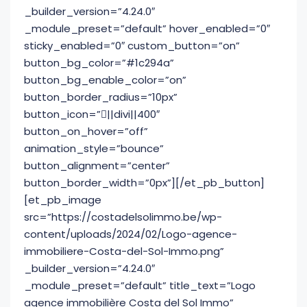
_builder_version=”4.24.0″
_module_preset=”default” hover_enabled=”0″
sticky_enabled=”0″ custom_button=”on”
button_bg_color=”#1c294a”
button_bg_enable_color=”on”
button_border_radius=”10px”
button_icon=”||divi||400″
button_on_hover=”off”
animation_style=”bounce”
button_alignment=”center”
button_border_width=”0px”][/et_pb_button]
[et_pb_image
src=”https://costadelsolimmo.be/wp-
content/uploads/2024/02/Logo-agence-
immobiliere-Costa-del-Sol-Immo.png”
_builder_version=”4.24.0″
_module_preset=”default” title_text=”Logo
agence immobilière Costa del Sol Immo”