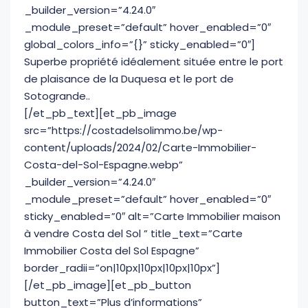
_builder_version=”4.24.0″
_module_preset=”default” hover_enabled=”0″
global_colors_info=”{}” sticky_enabled=”0″]
Superbe propriété idéalement située entre le port
de plaisance de la Duquesa et le port de
Sotogrande..
[/et_pb_text][et_pb_image
src=”https://costadelsolimmo.be/wp-
content/uploads/2024/02/Carte-Immobilier-
Costa-del-Sol-Espagne.webp”
_builder_version=”4.24.0″
_module_preset=”default” hover_enabled=”0″
sticky_enabled=”0″ alt=”Carte Immobilier maison
à vendre Costa del Sol ” title_text=”Carte
Immobilier Costa del Sol Espagne”
border_radii=”on|10px|10px|10px|10px”]
[/et_pb_image][et_pb_button
button_text=”Plus d’informations”