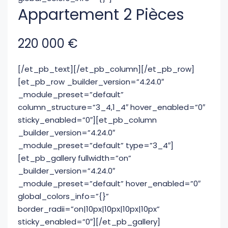
Appartement 2 Pièces
220 000
€
[/et_pb_text][/et_pb_column][/et_pb_row]
[et_pb_row _builder_version=”4.24.0″
_module_preset=”default”
column_structure=”3_4,1_4″ hover_enabled=”0″
sticky_enabled=”0″][et_pb_column
_builder_version=”4.24.0″
_module_preset=”default” type=”3_4″]
[et_pb_gallery fullwidth=”on”
_builder_version=”4.24.0″
_module_preset=”default” hover_enabled=”0″
global_colors_info=”{}”
border_radii=”on|10px|10px|10px|10px”
sticky_enabled=”0″][/et_pb_gallery]