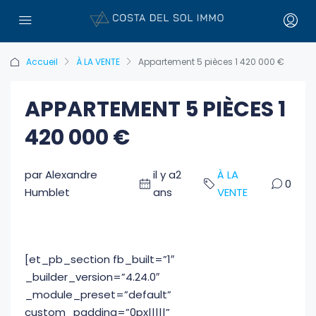
Accueil
À LA VENTE
Appartement 5 pièces 1 420 000 €
APPARTEMENT 5 PIÈCES 1
420 000 €
par Alexandre
il y a2
À LA
0
Humblet
ans
VENTE
[et_pb_section fb_built=”1″
_builder_version=”4.24.0″
_module_preset=”default”
custom_padding=”0px|||||”