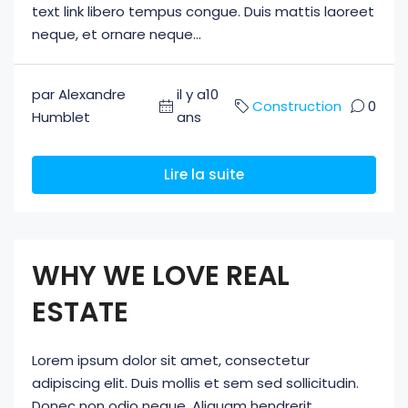
text link libero tempus congue. Duis mattis laoreet
neque, et ornare neque...
par Alexandre
il y a10
Construction
0
Humblet
ans
Lire la suite
WHY WE LOVE REAL
ESTATE
Lorem ipsum dolor sit amet, consectetur
adipiscing elit. Duis mollis et sem sed sollicitudin.
Donec non odio neque. Aliquam hendrerit